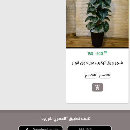
₪
150 - 200
شجر ورق تركيب من دون قوار
120 سم
160 سم
add_shopping_cart
تثبيت تطبيق
"العمري للورود"