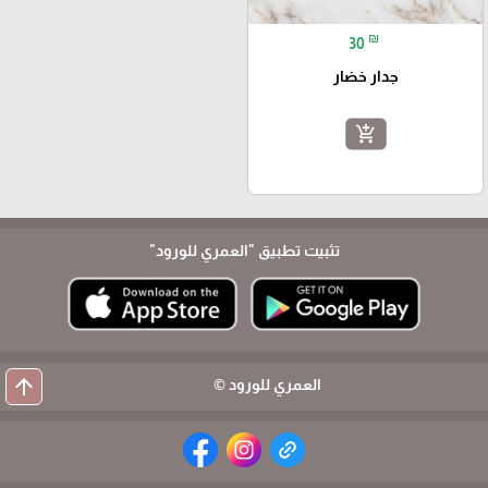
₪
30
جدار خضار
add_shopping_cart
تثبيت تطبيق
"العمري للورود"
arrow_upward
العمري للورود ©