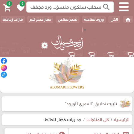
0
0
search
shopping_cart
favorite
home
الكل
ورود صناعيه
شجر صناعي
صبار حجم كبير
فازات زجاجية
Select Language
▼
play_circle
تثبيت تطبيق
"العمري للورود"
الرئيسية
كل المنتجات
جداريات خضار للحائط