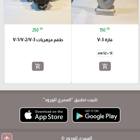
₪
₪
250
150
فازة V-3
طقم مزهريات V-1/V-2/V-3
cm 52 × 13
add_shopping_cart
add_shopping_cart
تثبيت تطبيق
"العمري للورود"
arrow_upward
العمري للورود ©