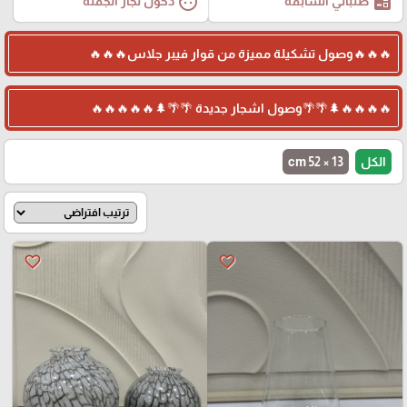
face
ballot
طلباتي السابقة
دخول تجار الجملة
🔥🔥🔥وصول تشكيلة مميزة من قوار فيبر جلاس🔥🔥🔥
🔥🔥🔥🔥🌲🌴🌴وصول اشجار جديدة 🌴🌴🌲🔥🔥🔥🔥🔥
الكل
cm 52 × 13
favorite_border
favorite_border