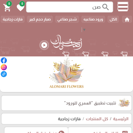
0
0
search
shopping_cart
favorite
home
الكل
ورود صناعيه
شجر صناعي
صبار حجم كبير
فازات زجاجية
Select Language
▼
play_circle
تثبيت تطبيق
"العمري للورود"
الرئيسية
كل المنتجات
فازات زجاجية