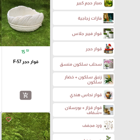
صبار حجم كبير
فازات زجاجية
قوار فيبر جلاس
قوار حجر
₪
15
قوار حجر F-57
سحلب سلكون منسق
زنبق سلكون + خضار
سلكون
add_shopping_cart
قوار نحاس هندي
قوار قزاز + بورسلان
+شفاف
favorite_border
ورد مجفف