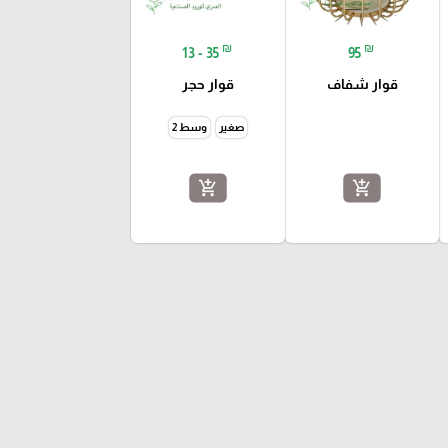
₪
₪
13 - 35
95
قوار شفاف
قوار حجر
صغير
وسط 2
add_shopping_cart
add_shopping_cart