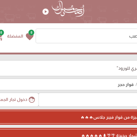
play_circle
0
0
g_cart
favorite
المفضلة
ري للورود"
قوار حجر
face
دخول تجار الجمل
زة من قوار فيبر جلاس🔥🔥🔥
جار جديدة 🌴🌴🌲🔥🔥🔥🔥🔥