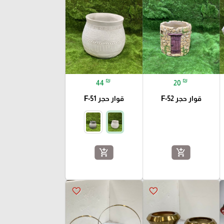
₪
₪
44
20
قوار حجر F-52
قوار حجر F-51
add_shopping_cart
add_shopping_cart
favorite_border
favorite_border