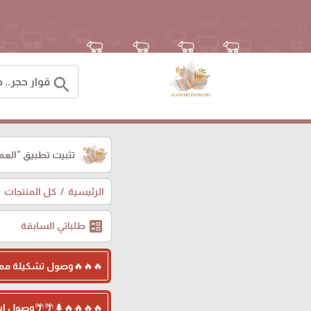
search
تثبيت تطبيق
"العم
الرئيسية
كل المنتجات
ballot
طلباتي السابقة
🔥🔥🔥وصول تشكيلة ممي
🔥🔥🔥🔥🌲🌴🌴وصول اش