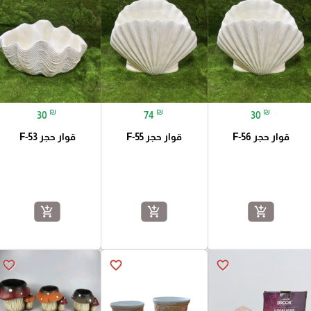
₪
₪
₪
30
74
30
قوار حجر F-56
قوار حجر F-55
قوار حجر F-53
add_shopping_cart
add_shopping_cart
add_shopping_cart
favorite_border
favorite_border
favorite_border