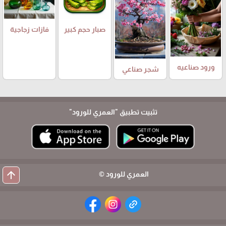
صبار حجم كبير
فازات زجاجية
ورود صناعيه
شجر صناعي
تثبيت تطبيق
"العمري للورود"
arrow_upward
العمري للورود ©