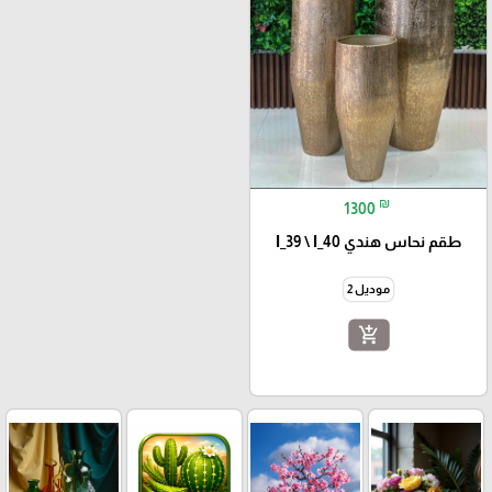
₪
1300
طقم نحاس هندي I_39 \ I_40
موديل 2
add_shopping_cart