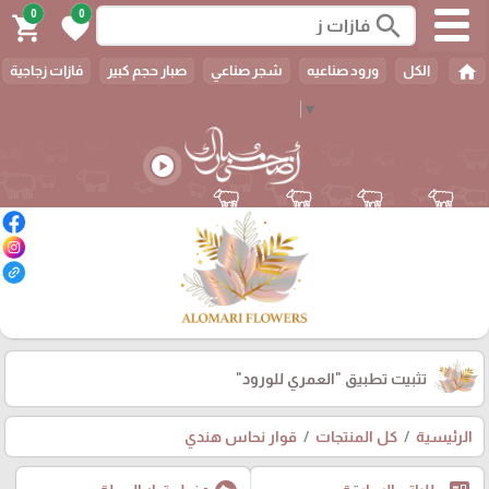
0
0
search
shopping_cart
favorite
home
الكل
ورود صناعيه
شجر صناعي
صبار حجم كبير
فازات زجاجية
Select Language
▼
play_circle
تثبيت تطبيق
"العمري للورود"
الرئيسية
كل المنتجات
قوار نحاس هندي