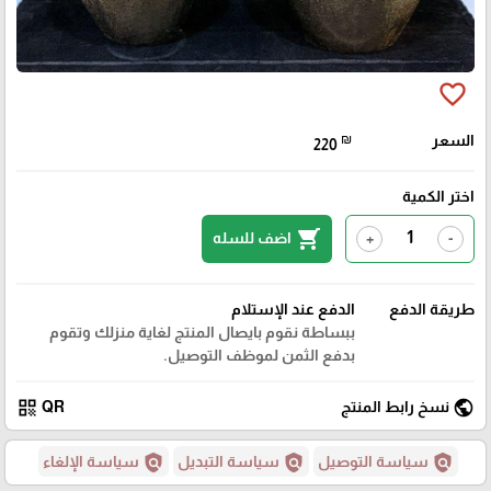
favorite_border
السعر
₪
220
اختر الكمية
shopping_cart
اضف للسله
+
-
طريقة الدفع
الدفع عند الإستلام
ببساطة نقوم بايصال المنتج لغاية منزلك وتقوم
بدفع الثمن لموظف التوصيل.
qr_code
public
نسخ رابط المنتج
QR
policy
policy
policy
سياسة التوصيل
سياسة التبديل
سياسة الإلغاء