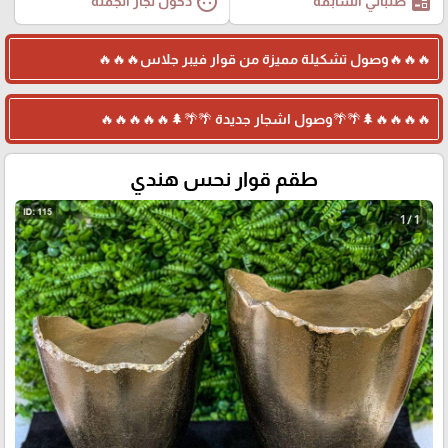
face
ballot
طلباتي السابقة
دخول تجار الجملة
🔥🔥🔥وصول تشكيلة مميزة من قوار فيبر جلاس🔥🔥🔥
🔥🔥🔥🔥🌲🌴🌴وصول اشجار جديدة 🌴🌴🌲🔥🔥🔥🔥🔥
طقم قوار نحس هندي
1 / 1