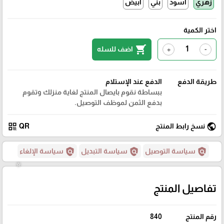
زهري
اسود
بني
ابيض
اختر الكمية
shopping_cart
اضف للسله
+
-
طريقة الدفع
الدفع عند الإستلام
ببساطة نقوم بايصال المنتج لغاية منزلك وتقوم
بدفع الثمن لموظف التوصيل.
qr_code
public
نسخ رابط المنتج
QR
policy
policy
policy
سياسة التوصيل
سياسة التبديل
سياسة الإلغاء
تفاصيل المنتج
رقم المنتج
840