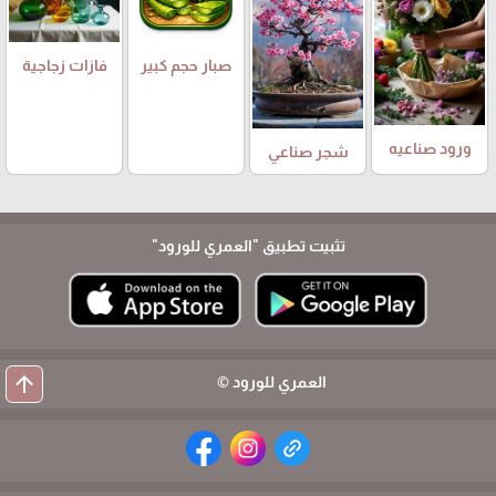
صبار حجم كبير
فازات زجاجية
ورود صناعيه
شجر صناعي
تثبيت تطبيق
"العمري للورود"
arrow_upward
العمري للورود ©