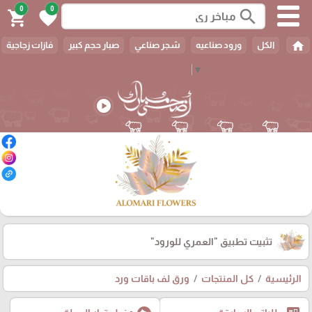
0
0
search
shopping_cart
favorite
home
الكل
ورود صناعيه
شجر صناعي
صبار حجم كبير
فازات زجاجية
Select Language
▼
play_circle
تثبيت تطبيق
"العمري للورود"
الرئيسية
كل المنتجات
ورق لف باقات ورد