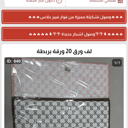
face
ballot
طلباتي السابقة
دخول تجار الجملة
🔥🔥🔥وصول تشكيلة مميزة من قوار فيبر جلاس🔥🔥🔥
🔥🔥🔥🔥🌲🌴🌴وصول اشجار جديدة 🌴🌴🌲🔥🔥🔥🔥🔥
لف ورق 20 ورقة بربطة
1 / 1