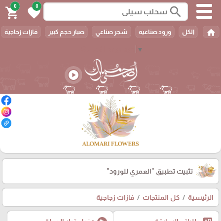
0
0
search
shopping_cart
favorite
home
الكل
ورود صناعيه
شجر صناعي
صبار حجم كبير
فازات زجاجية
⭐️
Select Language
▼
play_circle
تثبيت تطبيق
"العمري للورود"
الرئيسية
كل المنتجات
فازات زجاجية