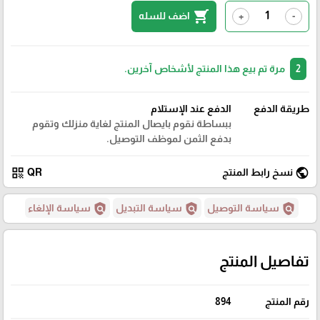
shopping_cart
اضف للسله
+
-
2
مرة تم بيع هذا المنتج لأشخاص آخرين.
طريقة الدفع
الدفع عند الإستلام
ببساطة نقوم بايصال المنتج لغاية منزلك وتقوم
بدفع الثمن لموظف التوصيل.
qr_code
public
نسخ رابط المنتج
QR
policy
policy
policy
سياسة التوصيل
سياسة التبديل
سياسة الإلغاء
تفاصيل المنتج
رقم المنتج
894