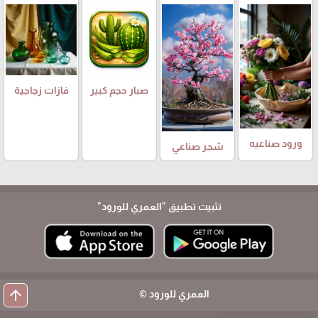
صبار حجم كبير
فازات زجاجية
ورود صناعيه
شجر صناعي
تثبيت تطبيق
"العمري للورود"
arrow_upward
العمري للورود ©