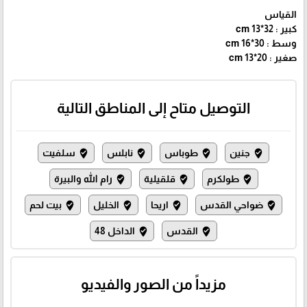
القياس
كبير : 32*13 cm
وسط : 30*16 cm
صغير : 20*13 cm
التوصيل متاح إلى المناطق التالية
جنين
طوباس
نابلس
سلفيت
where_to_vote
where_to_vote
where_to_vote
where_to_vote
طولكرم
قلقيلية
رام الله والبيرة
where_to_vote
where_to_vote
where_to_vote
ضواحي القدس
اريحا
الخليل
بيت لحم
where_to_vote
where_to_vote
where_to_vote
where_to_vote
القدس
الداخل 48
where_to_vote
where_to_vote
مزيداً من الصور والفيديو