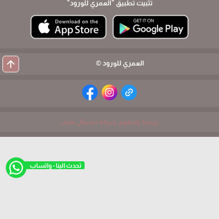
تثبيت تطبيق
"العمري للورود"
arrow_upward
العمري للورود ©
برمجة وتطوير شركة ديجيتال لايف
تحدث الينا - واتساب