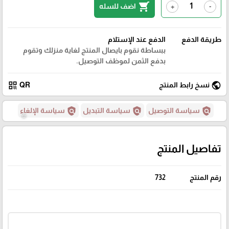
shopping_cart
اضف للسله
+
-
طريقة الدفع
الدفع عند الإستلام
ببساطة نقوم بايصال المنتج لغاية منزلك وتقوم
بدفع الثمن لموظف التوصيل.
qr_code
public
نسخ رابط المنتج
QR
policy
policy
policy
سياسة التوصيل
سياسة التبديل
سياسة الإلغاء
تفاصيل المنتج
رقم المنتج
732