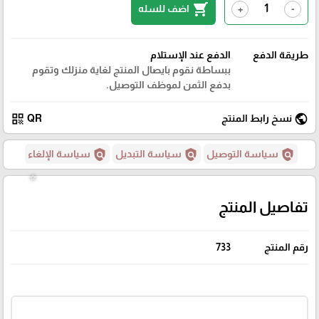
shopping_cart
اضف للسله
+
-
طريقة الدفع
الدفع عند الإستلام
ببساطة نقوم بايصال المنتج لغاية منزلك وتقوم
بدفع الثمن لموظف التوصيل.
qr_code
public
نسخ رابط المنتج
QR
policy
policy
policy
سياسة التوصيل
سياسة التبديل
سياسة الإلغاء
تفاصيل المنتج
رقم المنتج
733