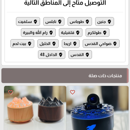
التوصيل متاح إلى المناطق التالية
جنين
طوباس
نابلس
سلفيت
where_to_vote
where_to_vote
where_to_vote
where_to_vote
طولكرم
قلقيلية
رام الله والبيرة
where_to_vote
where_to_vote
where_to_vote
⭐️
ضواحي القدس
اريحا
الخليل
بيت لحم
where_to_vote
where_to_vote
where_to_vote
where_to_vote
القدس
الداخل 48
where_to_vote
where_to_vote
منتجات ذات صلة
favorite_border
favorite_border