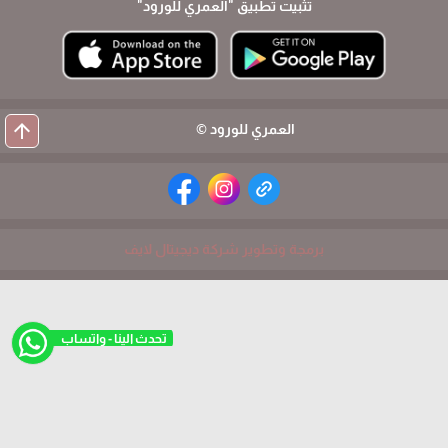
تثبيت تطبيق
"العمري للورود"
arrow_upward
العمري للورود ©
برمجة وتطوير شركة ديجيتال لايف
تحدث الينا - واتساب